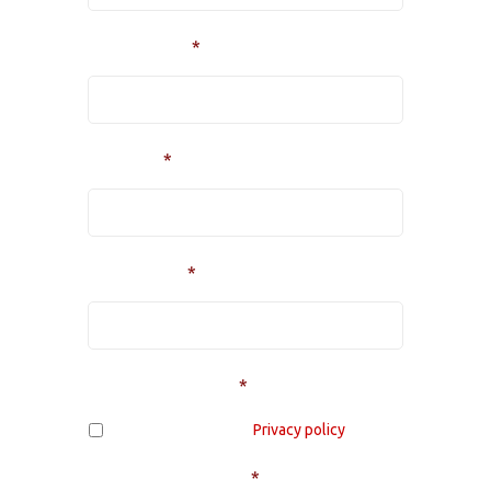
Familienaam
*
Telefoon
*
E-mailadres
*
Klik ook even hier...
*
Ik ga akkoord met de
Privacy policy
Vraag of opmerking
*