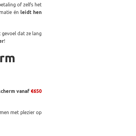
taling of zelfs het
rmatie én
leidt hen
 gevoel dat ze lang
er
!
erm
scherm vanaf
€650
omen met plezier op