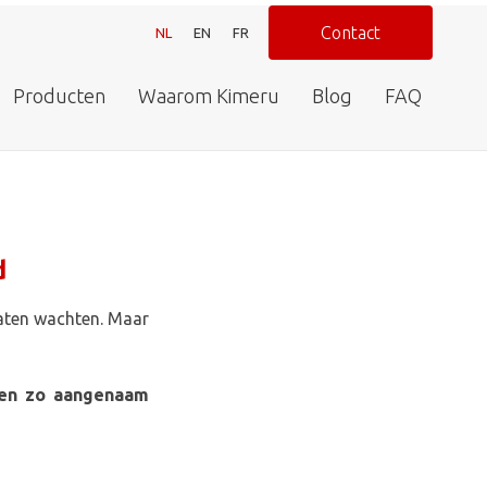
Contact
NL
EN
FR
Producten
Waarom Kimeru
Blog
FAQ
d
 laten wachten. Maar
nten zo aangenaam